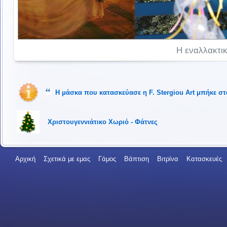
Η εναλλακτι
Η μάσκα που κατασκεύασε η F. Stergiou Art μπήκε στ
Χριστουγεννιάτικο Χωριό - Φάτνες
Αρχική
Σχετικά με εμας
Γάμος
Βάπτιση
Βιτρίνα
Κατασκευές